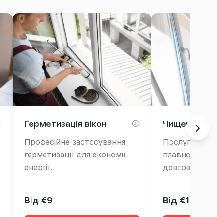
Герметизація вікон
Чищення та
Професійне застосування
Послуга обсл
герметизації для економії
плавної робо
енергії.
довговічності
Від €9
Від €10