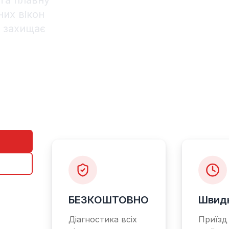
та плавну
их вікон
 захищає
БЕЗКОШТОВНО
Швид
Діагностика всіх
Приїзд