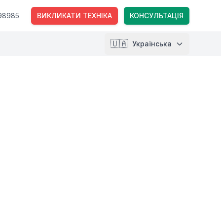
98985
ВИКЛИКАТИ ТЕХНІКА
КОНСУЛЬТАЦІЯ
🇺🇦
Українська
🇱🇹
Lietuvių
🇺🇸
English
🇵🇱
Polski
🇺🇦
Українська