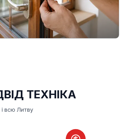
ВІД ТЕХНІКА
 і всю Литву