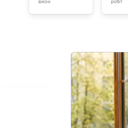
вікон
робіт
есійний
ікон
н і запропонуємо