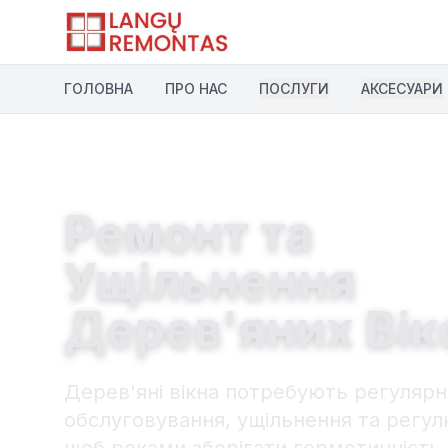
Перейти до основного вмісту
ГОЛОВНА
ПРО НАС
ПОСЛУГИ
АКСЕСУАРИ
Ремонт та
Ущільнення
Дерев'яних Вік
Дерев'яні вікна потребують регуляр
обслуговування, ущільнення та регул