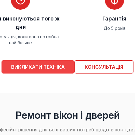
ачі або нерівномірний
 температури та
и виконуються того ж
Гарантія
ю або втрату
дня
До 5 років
реакція, коли вона потрібна
ев'яних вікон?
най більше
ібне, коли вікна
ВИКЛИКАТИ ТЕХНІКА
КОНСУЛЬТАЦІЯ
ся протяги або стулка
Ремонт вікон і дверей
фесійні рішення для всіх ваших потреб щодо вікон і дв