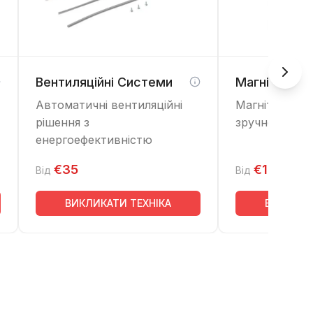
Вентиляційні Системи
Магнітні Три
Автоматичні вентиляційні
Магнітні трим
рішення з
зручного вик
енергоефективністю
€35
€10
Від
Від
ВИКЛИКАТИ ТЕХНІКА
ВИКЛИКА