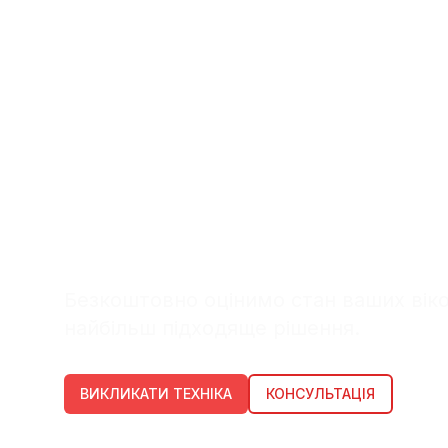
Запишіться на проф
ремонт дерев'яних в
Безкоштовно оцінимо стан ваших віко
найбільш підходяще рішення.
ВИКЛИКАТИ ТЕХНІКА
КОНСУЛЬТАЦІЯ