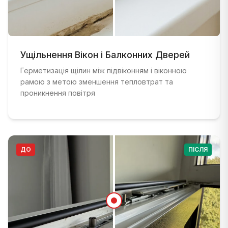
ДО
:
Балконні двері з поганою герметизацією та п
ПІСЛЯ
Ущільнення Вікон і Балконних Дверей
:
Правильно герметизовані балконні двері з н
Герметизація щілин між підвіконням і віконною
рамою з метою зменшення тепловтрат та
проникнення повітря
ДО
ПІСЛЯ