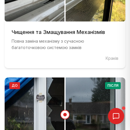
ДО
:
Вікно зі старою, несправною фурнітурою до мод
ПІСЛЯ
Чищення та Змащування Механізмів
:
Вікно з сучасною багатоточковою системою з
Повна заміна механізму з сучасною
багатоточковою системою замків
Краків
ДО
ПІСЛЯ