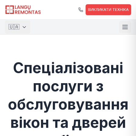
Перейти до основного вмісту
ВИКЛИКАТИ ТЕХНІКА
🇺🇦
🇱🇹
Lietuvių
🇺🇸
English
Спеціалізовані
🇵🇱
Polski
🇺🇦
Українська
послуги з
обслуговування
вікон та дверей