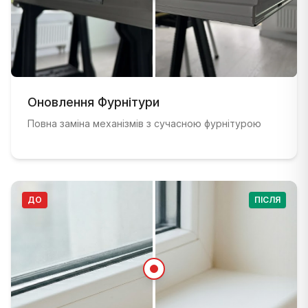
ДО
:
Стара віконна рама зі зношеною фурнітурою до 
ПІСЛЯ
Оновлення Фурнітури
:
Сучасна віконна рама з новою ізоляцією та ф
Повна заміна механізмів з сучасною фурнітурою
ДО
ПІСЛЯ