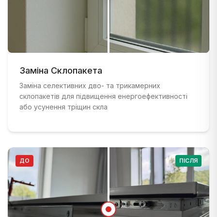
ДО
:
Старе вікно з пошкодженою рамою та поганою і
ПІСЛЯ
Заміна Склопакета
:
Сучасне вікно з подвійним склінням та ново
Заміна селективних дво- та трикамерних
склопакетів для підвищення енергоефективності
або усунення тріщин скла
ДО
ПІСЛЯ