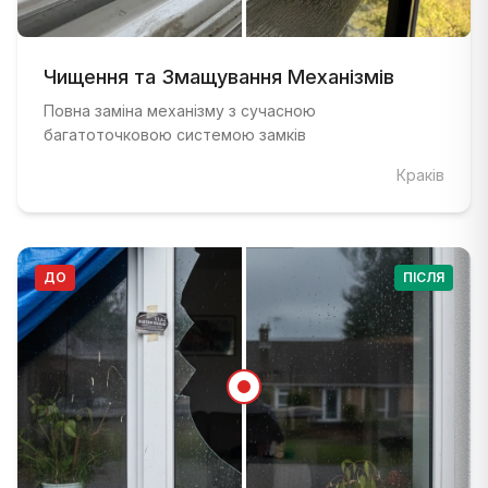
ДО
:
Вікно зі старою, несправною фурнітурою до мод
ПІСЛЯ
Чищення та Змащування Механізмів
:
Вікно з сучасною багатоточковою системою з
Повна заміна механізму з сучасною
багатоточковою системою замків
Краків
ДО
ПІСЛЯ