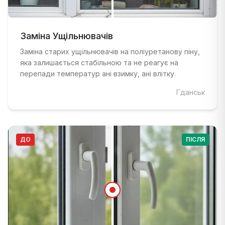
ДО
:
Розбите віконне скло після пошкоджень бурею 
ПІСЛЯ
Заміна Ущільнювачів
:
Нове посилене безпечне скло встановлене п
Заміна старих ущільнювачів на поліуретанову піну,
яка залишається стабільною та не реагує на
перепади температур ані взимку, ані влітку.
Гданськ
ДО
ПІСЛЯ