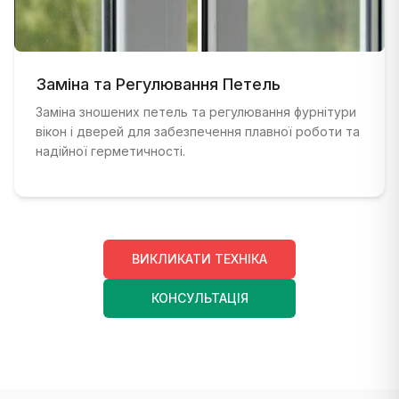
ДО
:
Історичне дерев'яне вікно з погіршеною рамою 
ПІСЛЯ
Заміна та Регулювання Петель
:
Красиво відреставроване історичне вікно зі
Заміна зношених петель та регулювання фурнітури
вікон і дверей для забезпечення плавної роботи та
надійної герметичності.
ВИКЛИКАТИ ТЕХНІКА
КОНСУЛЬТАЦІЯ