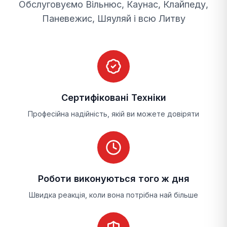
Обслуговуємо Вільнюс, Каунас, Клайпеду,
Наші майстри виконують:
Паневежис, Шяуляй і всю Литву
заміну фіксатора балконних дверей;
регулювання фіксатора дверей;
діагностику фурнітури;
регулювання балконних дверей;
Сертифіковані Техніки
регулювання притиску;
Професійна надійність, якій ви можете довіряти
перевірку механізмів.
Чому важливо своєчасно
замінити фіксатор балконних
Роботи виконуються того ж дня
дверей?
Швидка реакція, коли вона потрібна най більше
Несправний фіксатор балконних дверей з часом
може впливати й на інші механізми фурнітури.