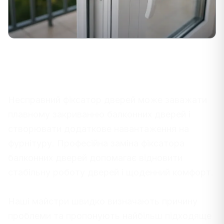
Заміна Фіксатора Балконних
Дверей По Всій Литві
Несправний фіксатор дверей може заважати
плавному закриванню балконних дверей і
створювати додаткове навантаження на
фурнітуру. Професійна заміна фіксатора
балконних дверей допомагає відновити
стабільну роботу дверей і щоденний комфорт.
Наші майстри швидко визначають причину
проблеми та пропонують найбільш підходяще