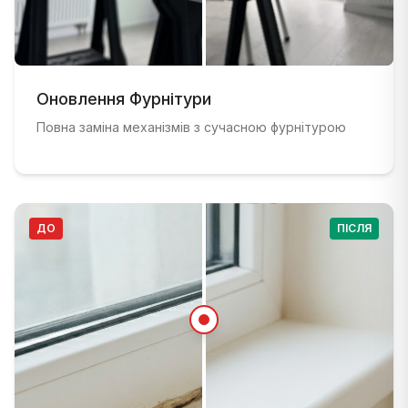
ДО
:
Стара віконна рама зі зношеною фурнітурою до 
ПІСЛЯ
Оновлення Фурнітури
:
Сучасна віконна рама з новою ізоляцією та ф
Повна заміна механізмів з сучасною фурнітурою
ДО
ПІСЛЯ