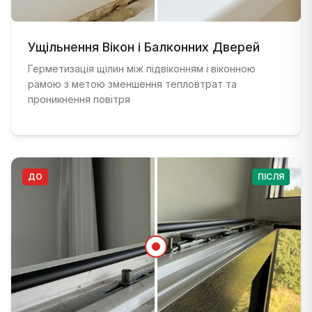
ДО
:
Балконні двері з поганою герметизацією та п
ПІСЛЯ
Ущільнення Вікон і Балконних Дверей
:
Правильно герметизовані балконні двері з н
Герметизація щілин між підвіконням і віконною
рамою з метою зменшення тепловтрат та
проникнення повітря
ДО
ПІСЛЯ