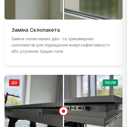
ДО
:
Старе вікно з пошкодженою рамою та поганою і
ПІСЛЯ
Заміна Склопакета
:
Сучасне вікно з подвійним склінням та ново
Заміна селективних дво- та трикамерних
склопакетів для підвищення енергоефективності
або усунення тріщин скла
ДО
ПІСЛЯ