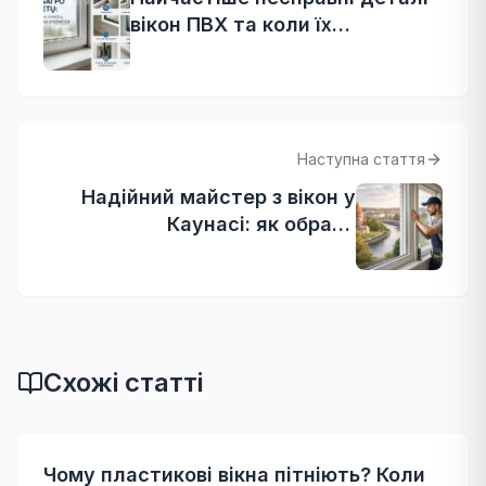
вікон ПВХ та коли їх
замінювати
Наступна стаття
Надійний майстер з вікон у
Каунасі: як обрати
спеціаліста і скільки
коштують роботи?
Схожі статті
Чому пластикові вікна пітніють? Коли