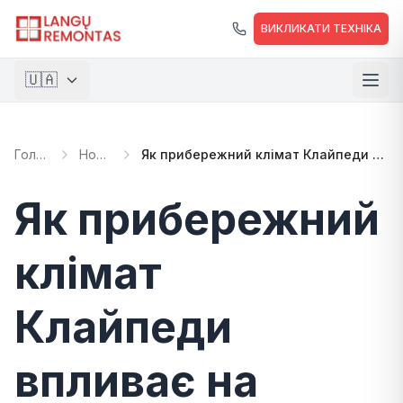
Перейти до основного вмісту
ВИКЛИКАТИ ТЕХНІКА
🇺🇦
🇱🇹
Lietuvių
Головна
Новини
Як прибережний клімат Клайпеди впливає на вікна?
🇺🇸
English
🇵🇱
Polski
Як прибережний
🇺🇦
Українська
клімат
Клайпеди
впливає на