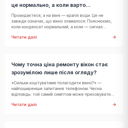
це нормально, а коли варто
занепокоїтися
Прокидаєтеся, а на вікні — краплі води. Це не
завжди означає, що вікно зламалося. Пояснюємо,
коли конденсат нормальний, а коли — сигнал
тривоги.
Читати далі
Чому точна ціна ремонту вікон стає
зрозумілою лише після огляду?
«Скільки коштуватиме полагодити вікно?» —
найпоширеніше запитання телефоном. Чесна
відповідь: той самий симптом може приховувати
зовсім різні проблеми, тож точну ціну можна
Читати далі
назвати лише після професійної діагностики.