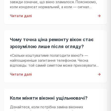
завжди означає, що вікно зламалося. Пояснюємо,
коли конденсат нормальний, а коли — сигнал
тривоги.
Читати далі
Чому точна ціна ремонту вікон стає
зрозумілою лише після огляду?
«Скільки коштуватиме полагодити вікно?» —
найпоширеніше запитання телефоном. Чесна
відповідь: той самий симптом може приховувати
зовсім різні проблеми, тож точну ціну можна
Читати далі
назвати лише після професійної діагностики.
Коли міняти віконні ущільнювачі?
Дізнайтеся, коли потрібна заміна віконних