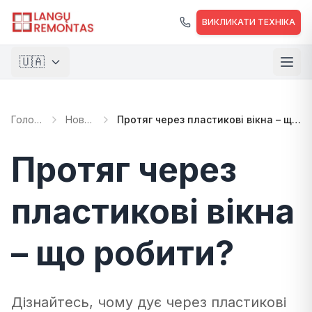
Перейти до основного вмісту
ВИКЛИКАТИ ТЕХНІКА
🇺🇦
🇱🇹
Lietuvių
Головна
Новини
Протяг через пластикові вікна – що робити?
🇺🇸
English
🇵🇱
Polski
Протяг через
🇺🇦
Українська
пластикові вікна
– що робити?
Дізнайтесь, чому дує через пластикові