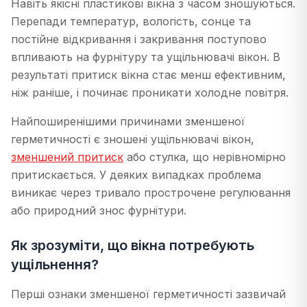
Навіть якісні пластикові вікна з часом зношуються.
Перепади температур, вологість, сонце та
постійне відкривання і закривання поступово
впливають на фурнітуру та ущільнювачі вікон. В
результаті притиск вікна стає менш ефективним,
ніж раніше, і починає проникати холодне повітря.
Найпоширенішими причинами зменшеної
герметичності є зношені ущільнювачі вікон,
зменшений притиск
або стулка, що нерівномірно
притискається. У деяких випадках проблема
виникає через тривало прострочене регулювання
або природний знос фурнітури.
Як зрозуміти, що вікна потребують
ущільнення?
Перші ознаки зменшеної герметичності зазвичай