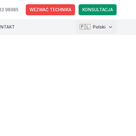
83 98985
WEZWAĆ TECHNIKA
KONSULTACJA
🇵🇱
ONTAKT
Polski
🇱🇹
Lietuvių
🇺🇸
English
🇵🇱
Polski
🇺🇦
Українська