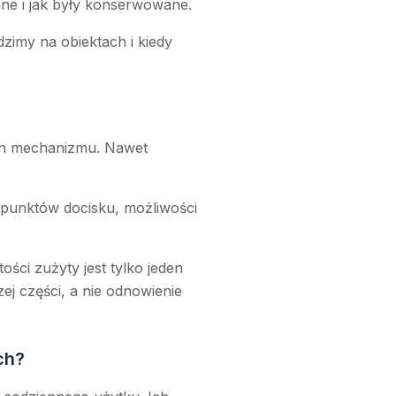
wane i jak były konserwowane.
dzimy na obiektach i kiedy
tan mechanizmu. Nawet
 punktów docisku, możliwości
ści zużyty jest tylko jeden
j części, a nie odnowienie
ch?