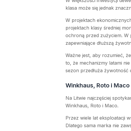
W większości inwestycji dew
klasa może się jednak znaczn
W projektach ekonomicznych
projektach klasy średniej mo
ochroną przed zużyciem. W p
zapewniające dłuższą żywotn
Ważne jest, aby rozumieć, ż
to, że mechanizmy latami ni
sezon przedłuża żywotność ok
Winkhaus, Roto i Maco
Na Litwie najczęściej spotyka
Winkhaus, Roto i Maco.
Przez wiele lat eksploatacji
Dlatego sama marka nie zaws