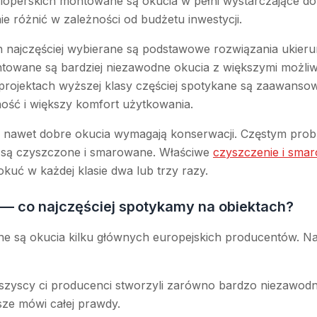
eloperskich montowane są okucia w pełni wystarczające do
ie różnić w zależności od budżetu inwestycji.
 najczęściej wybierane są podstawowe rozwiązania ukier
ntowane są bardziej niezawodne okucia z większymi możliwo
rojektach wyższej klasy częściej spotykane są zaawanso
ość i większy komfort użytkowania.
e nawet dobre okucia wymagają konserwacji. Częstym probl
e są czyszczone i smarowane. Właściwe
czyszczenie i sm
uć w każdej klasie dwa lub trzy razy.
 — co najczęściej spotykamy na obiektach?
ne są okucia kilku głównych europejskich producentów. Najc
 wszyscy ci producenci stworzyli zarówno bardzo niezawodne
ze mówi całej prawdy.