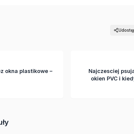
Udostęp
z okna plastikowe –
Najczesciej psuj
okien PVC i kie
uły