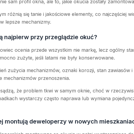
 nie sam profil okna, ale to, jakie okucia zostały zamonto
 różnią się tanie i jakościowe elementy, co najczęściej wi
w lepsze mechanizmy.
 najpierw przy przeglądzie okuć?
chowiec ocenia przede wszystkim nie markę, lecz ogólny s
ocno zużyte, jeśli latami nie były konserwowane.
ień zużycia mechanizmów, oznaki korozji, stan zawiasów i
ie mechanizmów przenoszenia.
 sądzą, że problem tkwi w samym oknie, choć w rzeczywisto
padkach wystarczy często naprawa lub wymiana pojedyncze
iej montują deweloperzy w nowych mieszkania