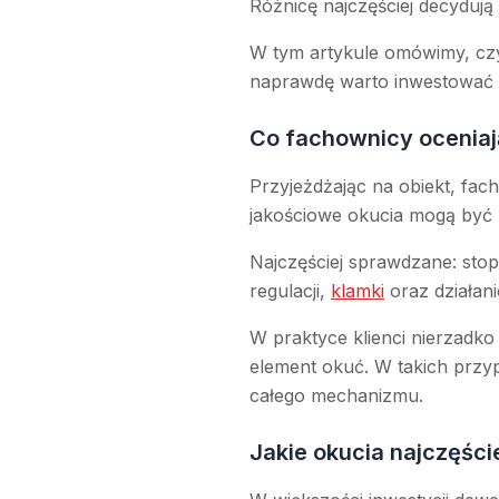
Różnicę najczęściej decydują
W tym artykule omówimy, czym
naprawdę warto inwestować 
Co fachownicy oceniają
Przyjeżdżając na obiekt, fa
jakościowe okucia mogą być m
Najczęściej sprawdzane: stop
regulacji,
klamki
oraz działan
W praktyce klienci nierzadko
element okuć. W takich przy
całego mechanizmu.
Jakie okucia najczęśc