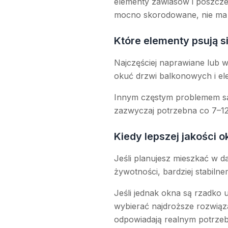
elementy zawiasów i poszcze
mocno skorodowane, nie ma j
Które elementy psują s
Najczęściej naprawiane lub 
okuć drzwi balkonowych i el
Innym częstym problemem 
zazwyczaj potrzebna co 7–12 
Kiedy lepszej jakości o
Jeśli planujesz mieszkać w da
żywotności, bardziej stabiln
Jeśli jednak okna są rzadko 
wybierać najdroższe rozwiąza
odpowiadają realnym potrze