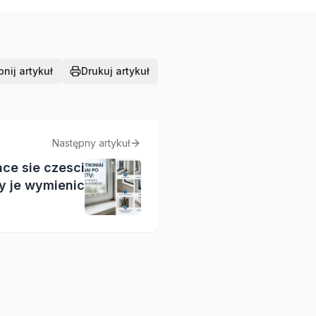
nij artykuł
Drukuj artykuł
Następny artykuł
ace sie czesci
dy je wymienic