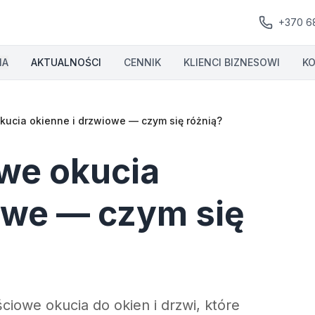
+370 6
IA
AKTUALNOŚCI
CENNIK
KLIENCI BIZNESOWI
K
kucia okienne i drzwiowe — czym się różnią?
owe okucia
owe — czym się
ściowe okucia do okien i drzwi, które