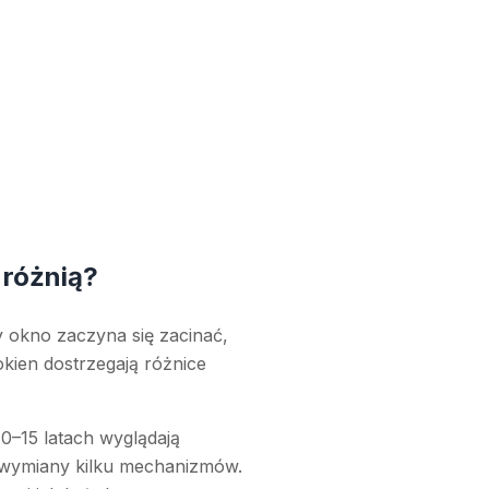
 różnią?
 okno zaczyna się zacinać,
okien dostrzegają różnice
10–15 latach wyglądają
t wymiany kilku mechanizmów.