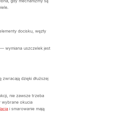
zebna, gdy mechanizmy są
iele.
elementy docisku, węzły
ć — wymiana uszczelek jest
 zwracają dzięki dłuższej
kcji, nie zawsze trzeba
zy wybrane okucia
lacja
i smarowanie mają