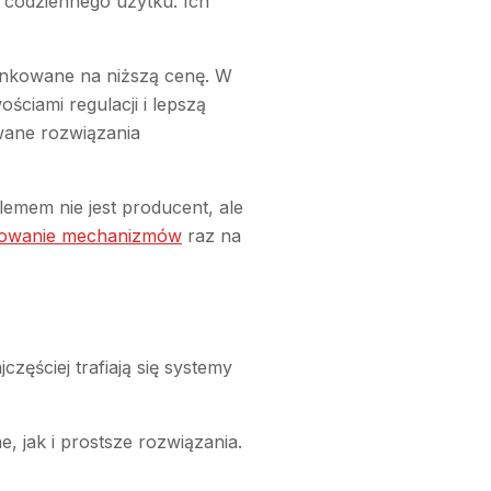
 codziennego użytku. Ich
unkowane na niższą cenę. W
ściami regulacji i lepszą
wane rozwiązania
emem nie jest producent, ale
arowanie mechanizmów
raz na
zęściej trafiają się systemy
, jak i prostsze rozwiązania.