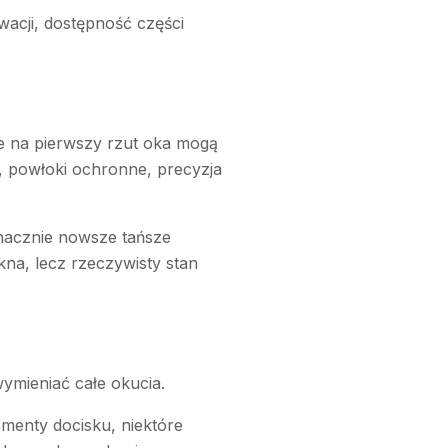
wacji, dostępność części
e na pierwszy rzut oka mogą
, powłoki ochronne, precyzja
 znacznie nowsze tańsze
kna, lecz rzeczywisty stan
ymieniać całe okucia.
ementy docisku, niektóre