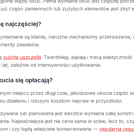
gólne węzły okuć. Pełna wymiana okuć jest częściej potr
uż części zamiennych lub zużytych elementów jest zbyt w
ię najczęściej?
wymieniane są klamki, narożne mechanizmy przenoszenia, 
ementy zawiasów.
są
zużyte uszczelki
. Twardnieją, pękają i tracą elastycznoś
lat, zależnie od intensywności użytkowania.
kucia się opłacają?
nym miejscu przez długi czas, jakościowe okucia często się
emu działaniu i niższym kosztom napraw w przyszłości.
używane lub planowana jest wkrótce wymiana całej konstru
nia. Najważniejsza jest nie cena sama w sobie, lecz to, c
bom i czy będą właściwie konserwowane —
regularna regu