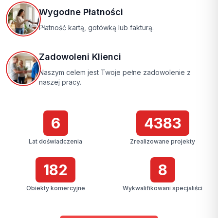
Wygodne Płatności
Płatność kartą, gotówką lub fakturą.
Zadowoleni Klienci
Naszym celem jest Twoje pełne zadowolenie z
naszej pracy.
7
4384
Lat doświadczenia
Zrealizowane projekty
183
9
Obiekty komercyjne
Wykwalifikowani specjaliści