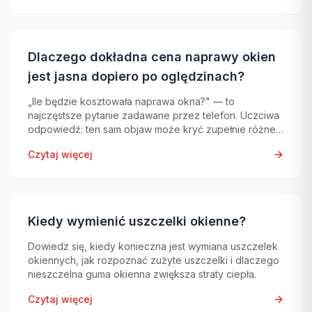
Dlaczego dokładna cena naprawy okien
jest jasna dopiero po oględzinach?
„Ile będzie kosztowała naprawa okna?" — to
najczęstsze pytanie zadawane przez telefon. Uczciwa
odpowiedź: ten sam objaw może kryć zupełnie różne
problemy, dlatego dokładną cenę można podać
Czytaj więcej
dopiero po profesjonalnej diagnostyce.
Kiedy wymienić uszczelki okienne?
Dowiedz się, kiedy konieczna jest wymiana uszczelek
okiennych, jak rozpoznać zużyte uszczelki i dlaczego
nieszczelna guma okienna zwiększa straty ciepła.
Czytaj więcej