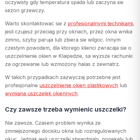
oczywisty gdy temperatura spada lub zaczyna sie
sezon grzewczy.
Warto skontaktowac sie z
profesjonalnymi technikami
,
jesli czujesz przeciag przy oknach, przez okna wnika
zimno, szyby paruja lub zbiera sie wilgoc. Innym
czestym powodem, dla ktorego klienci zwracaja sie o
uszczelnienie okien w Klaipedzie, sa wyzsze rachunki
za ogrzewanie lub wzmozony halas z zewnatrz.
W takich przypadkach zazwyczaj potrzebne jest
profesjonalne
uszczelnienie okien plastikowych
lub
wymiana uszczelek okiennych
.
Czy zawsze trzeba wymienic uszczelki?
Nie zawsze. Czasem problem wynika ze
zmniejszonego docisku okna lub rozregulowanych
okuc. Jednak jesli uszczelki stwardnialy, popekaly lub