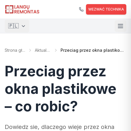
Przejdź do głównej treści
WEZWAĆ TECHNIKA
🇵🇱
🇱🇹
Lietuvių
Strona główna
Aktualności
Przeciag przez okna plastikowe – co robic?
🇺🇸
English
🇵🇱
Polski
Przeciag przez
🇺🇦
Українська
okna plastikowe
– co robic?
Dowiedz sie, dlaczego wieje przez okna