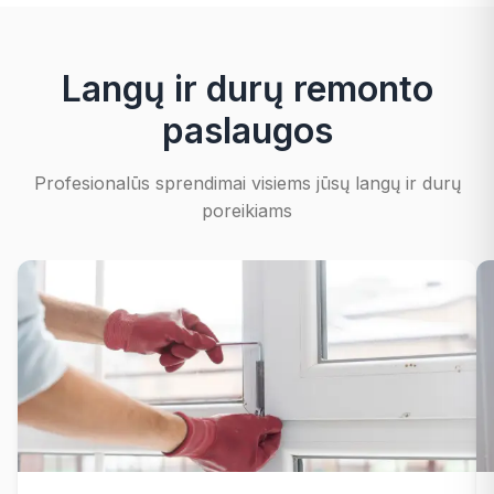
išvengti sudėtingesnio furnitūros remonto ateityje. Dėl
šios priežasties rekomenduojama neatidėlioti
diagnostikos, jeigu rankena pradeda veikti netolygiai
Langų ir durų remonto
arba sunkiau užsidaro langas.
paslaugos
Profesionalūs sprendimai visiems jūsų langų ir durų
poreikiams