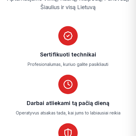
Šiaulius ir visą Lietuvą
balkono durų rankenėlė nebefiksuoja padėties
Langų rankenos ir balkono durų
rankena
Skirtingos langų sistemos naudoja nevienodo tipo
Sertifikuoti technikai
rankenėles, todėl svarbu tinkamai parinkti
Profesionalumas, kuriuo galite pasikliauti
mechanizmą pagal konkrečią furnitūrą. Profesionalūs
meistrai įvertina rankenos tipą, tvirtinimo vietas ir
bendrą mechanizmų būklę.
Dažniausiai keičiamos:
Darbai atliekami tą pačią dieną
plastikinių langų rankenos
Operatyvus atsakas tada, kai jums to labiausiai reikia
balkono durų
rankena
plastikinių durų rankena