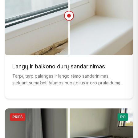
PRIEŠ
:
Balkono durys su prasta sandara ir oro pažeidima
PO
:
Langų ir balkono durų sandarinimas
Tinkamai sandarintos balkono durys su nauja apsa
Tarpų tarp palangės ir lango rėmo sandarinimas,
siekiant sumažinti šilumos nuostolius ir oro pralaidumą.
PRIEŠ
PO