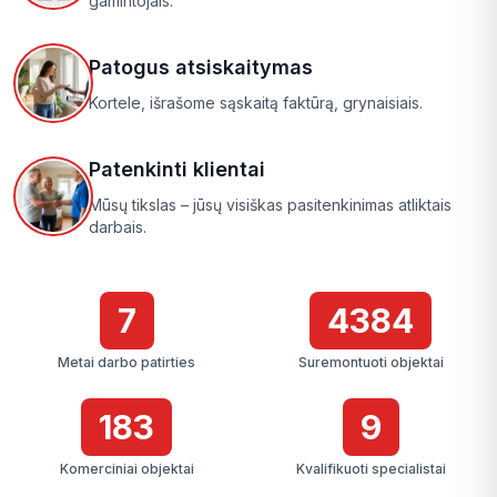
gamintojais.
Patogus atsiskaitymas
Kortele, išrašome sąskaitą faktūrą, grynaisiais.
Patenkinti klientai
Mūsų tikslas – jūsų visiškas pasitenkinimas atliktais
darbais.
7
4384
Metai darbo patirties
Suremontuoti objektai
183
9
Komerciniai objektai
Kvalifikuoti specialistai