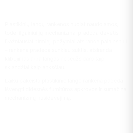
Rankenėlių keitimas visoje
Lietuvoje
Plastikinių langų rankenos nuolat naudojamos,
todėl ilgainiui jų mechanizmai pradeda dėvėtis.
Dažniausiai pirmieji požymiai atsiranda palaipsniui
– rankena pradeda sunkiau suktis, atsiranda
klibėjimas arba langas nebeužsidaro taip
sklandžiai kaip anksčiau.
Laiku pakeista plastikinio lango rankena padeda
išvengti didesnės furnitūros apkrovos ir sumažina
mechanizmų nusidėvėjimą.
Registruokitės profesionaliam
rankenėlių keitimui