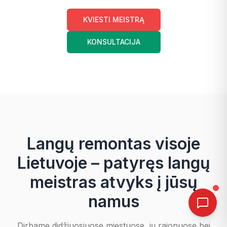
KVIESTI MEISTRĄ
KONSULTACIJA
Langų remontas visoje
Lietuvoje – patyręs langų
meistras atvyks į jūsų
namus
Dirbame didžiuosiuose miestuose, jų rajonuose bei