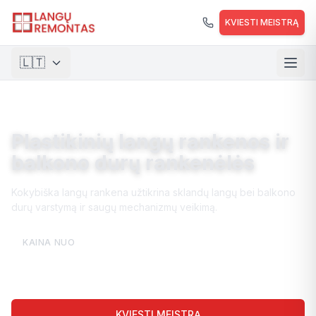
Pereiti prie pagrindinio turinio
KVIESTI MEISTRĄ
🇱🇹
🇱🇹
Lietuvių
🇺🇸
English
Plastikinių langų rankenos ir
🇵🇱
Polski
balkono durų rankenėlės
🇺🇦
Українська
Kokybiška langų rankena užtikrina sklandų langų bei balkono
durų varstymą ir saugų mechanizmų veikimą.
€10
KAINA NUO
KVIESTI MEISTRĄ