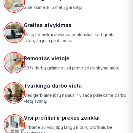
Suteikiame iki 5 metų garantiją.
Greitas atvykimas
Mūsų technikai atvyksta punktualiai, kad greitai
išspręstų jūsų problemas.
Remontas vietoje
99% darbų galime atlikti pirmo apsilankymo metu.
Tvarkinga darbo vieta
Mes gerbiame jūsų namus ir visada paliekame darbo
vietą švarią.
Visi profiliai ir prekės ženklai
Dirbame su visų tipų langų ir durų profiliais bei