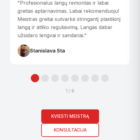
"
Profesionalus langų remontas ir labai
"
greitas aptarnavimas. Labai rekomenduoju!
p
Meistras greitai sutvarkė stringantį plastikinį
i
langą ir atliko reguliavimą. Langas dabar
i
užsidaro lengvai ir sandariai.
"
r
Stanislava Sta
1
/
8
KVIESTI MEISTRĄ
KONSULTACIJA