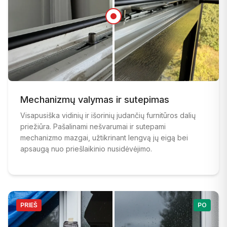
PRIEŠ
:
Langas su sena, neveikiančia furnitūra prieš atna
PO
:
Mechanizmų valymas ir sutepimas
Langas su šiuolaikine daugiataške užrakto sistema po
Visapusiška vidinių ir išorinių judančių furnitūros dalių
priežiūra. Pašalinami nešvarumai ir sutepami
mechanizmo mazgai, užtikrinant lengvą jų eigą bei
apsaugą nuo priešlaikinio nusidėvėjimo.
PRIEŠ
PO