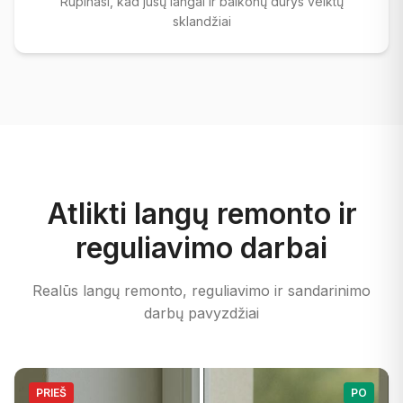
Rūpinasi, kad jūsų langai ir balkonų durys veiktų
sklandžiai
Atlikti langų remonto ir
reguliavimo darbai
Realūs langų remonto, reguliavimo ir sandarinimo
darbų pavyzdžiai
PRIEŠ
PO