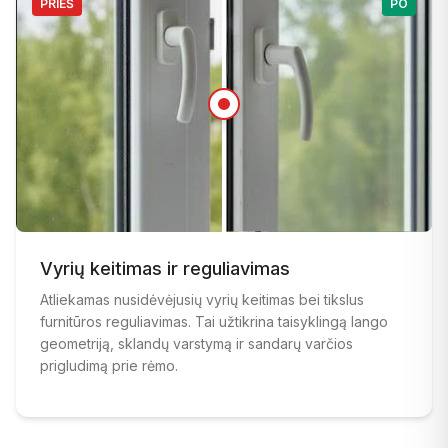
PRIEŠ
PO
PRIEŠ
:
Istorinis medinis langas su pablogėjusia rama pri
PO
:
Vyrių keitimas ir reguliavimas
Gražiai restauruotas istorinis langas išlaikant origina
Atliekamas nusidėvėjusių vyrių keitimas bei tikslus
furnitūros reguliavimas. Tai užtikrina taisyklingą lango
geometriją, sklandų varstymą ir sandarų varčios
prigludimą prie rėmo.