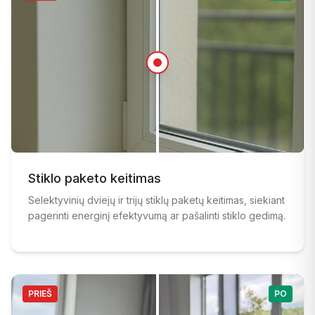
PRIEŠ
:
Senas langas su pažeista rama ir prasta izoliacija
PO
:
Stiklo paketo keitimas
Šiuolaikiškas dvigubų stiklų langas su nauja rama p
Selektyvinių dviejų ir trijų stiklų paketų keitimas, siekiant
pagerinti energinį efektyvumą ar pašalinti stiklo gedimą.
PRIEŠ
PO