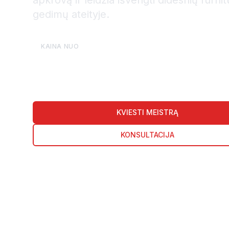
apkrovą ir leidžia išvengti didesnių furni
gedimų ateityje.
€10
KAINA NUO
KVIESTI MEISTRĄ
KONSULTACIJA