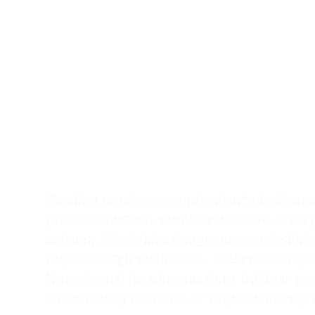
Registruokitės profes
plastikinių durų remon
šiandien
Kasdien naudojamos plastikinės balkono d
pradeda nusėsti, sunkiau užsidaro arba
veikimą. Skaitykite daugiau apie plastiki
reguliavimą
ir sužinokite, kada reikalinga
Nemokamai įvertinsime durų būklę ir pa
tinkamiausią remonto ar reguliavimo sp