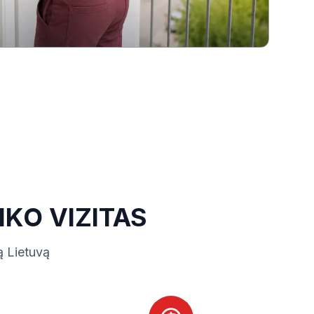
KO VIZITAS
ą Lietuvą