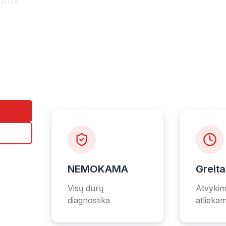
tūros
NEMOKAMA
Greit
Visų durų
Atvykim
diagnostika
atliekam