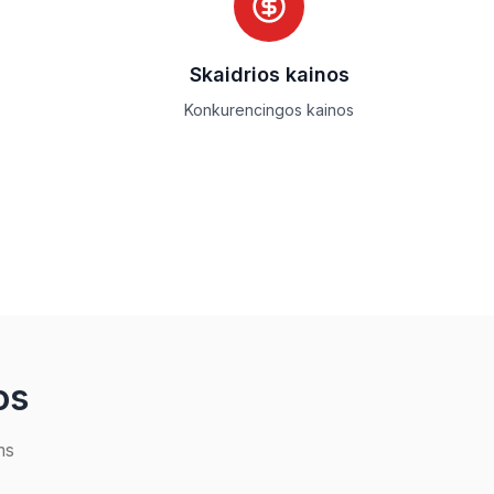
Skaidrios kainos
Konkurencingos kainos
os
ms