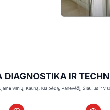
ų remontas?
ač dažnai naudojamos
, pradėti kliūti už rėmo
usiai reikalingas
a plastikinių balkono
DIAGNOSTIKA IR TECHNI
jame Vilnių, Kauną, Klaipėdą, Panevėžį, Šiaulius ir vis