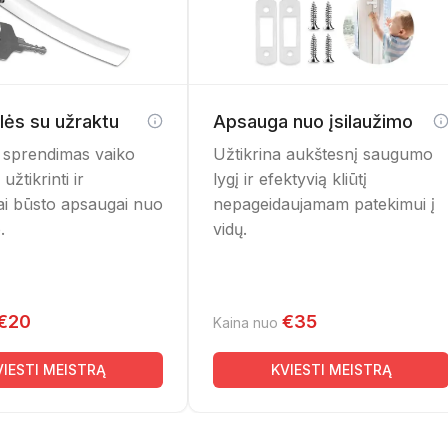
lės su užraktu
Apsauga nuo įsilaužimo
 sprendimas vaiko
Užtikrina aukštesnį saugumo
enų gedimai
žtikrinti ir
lygį ir efektyvią kliūtį
ai būsto apsaugai nuo
nepageidaujamam patekimui į
.
vidų.
ntis balkono durų
ampa viena pagrindinių
kamai užsidaryti arba
€20
€35
Kaina nuo
idėvėjęs balkono durų
enoms, vyriams ir visai
VIESTI MEISTRĄ
KVIESTI MEISTRĄ
izmo durys gali
as uždarius.