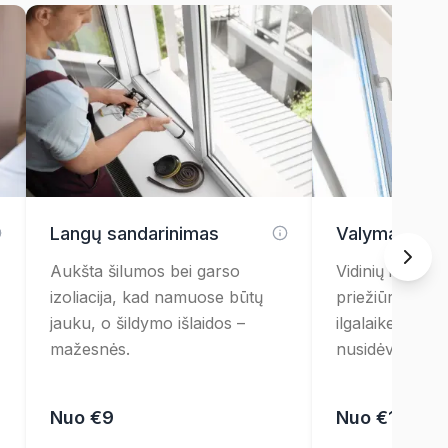
Langų sandarinimas
Valymas ir t
Aukšta šilumos bei garso
Vidinių ir išorin
izoliacija, kad namuose būtų
priežiūra – skla
jauku, o šildymo išlaidos –
ilgalaikei apsa
mažesnės.
nusidėvėjimo.
Nuo €9
Nuo €10