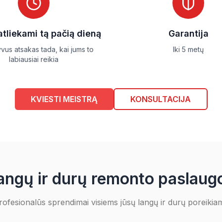
ometrijos atkūrimas
,
atliekami tą pačią dieną
Garantija
vus atsakas tada, kai jums to
Iki 5 metų
labiausiai reikia
KVIESTI MEISTRĄ
KONSULTACIJA
ti didesnio furnitūros
.
angų ir durų remonto paslaug
gainiui pradeda veikti
didelis pasipriešinimas,
rofesionalūs sprendimai visiems jūsų langų ir durų poreikia
ankena. Vėliau problema