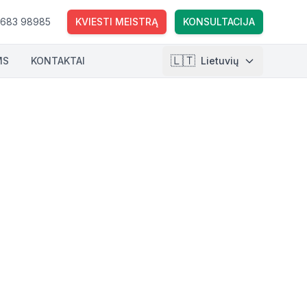
 683 98985
KVIESTI MEISTRĄ
KONSULTACIJA
🇱🇹
MS
KONTAKTAI
Lietuvių
🇱🇹
Lietuvių
🇺🇸
English
🇵🇱
Polski
🇺🇦
Українська