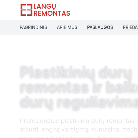
Pereiti prie pagrindinio turinio
PAGRINDINIS
APIE MUS
PASLAUGOS
PRIEDA
Plastikinių durų
remontas ir bal
durų reguliavim
Profesionalus plastikinių durų remontas
atkurti lengvą varstymą, sumažina mec