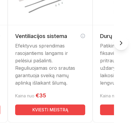
Ventiliacijos sistema
Durų fiksato
Efektyvus sprendimas
Patikimas bal
rasojantiems langams ir
fiksavimo mec
pelėsiui pašalinti.
pritraukėju. Le
Reguliuojamas oro srautas
uždaryti duris i
garantuoja sveiką namų
laikosi tvirtai,
aplinką išlaikant šilumą.
lengvu stumtel
€35
€10
Kaina nuo
Kaina nuo
KVIESTI MEISTRĄ
KVIEST