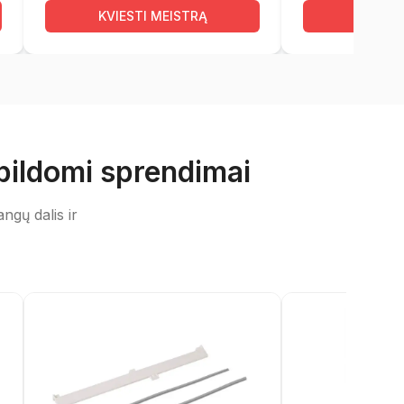
KVIESTI MEISTRĄ
KVIEST
pildomi sprendimai
ngų dalis ir