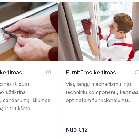
ka:
 keitimas
Furnitūros keitimas
pinės iš putų
Visų langų mechanizmų ir jų
no užtikrina
techninių komponentų keitimas
ų sandarumą, šilumos
optimaliam funkcionalumui.
mą ir triukšmo
sliai nustatyti
Nuo €12
urų veikimą.