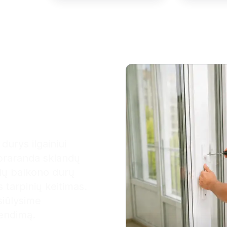
ionaliam
tui jau
urys ilgainiui
 praranda sklandų
nių balkono
durų
s tarpinių keitimas.
siūlysime
rendimą.