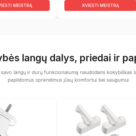
nitūros problemos
VIESTI MEISTRĄ
KVIESTI MEISTRĄ
gas tada, kai durys
prie rėmo. Tokiais
 ir uždarymo
bės langų dalys, priedai ir pa
kelti rimtesnius
 savo langų ir durų funkcionalumą naudodami kokybiškas la
sionalus
langų
papildomus sprendimus jūsų komfortui bei saugumui
komenduojamas dar
miams.