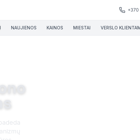
+370
I
NAUJIENOS
KAINOS
MIESTAI
VERSLO KLIENTA
kono
as
 padeda
hanizmų